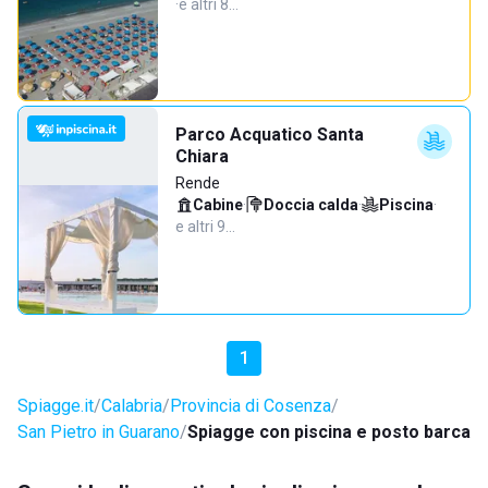
·
e altri 8…
Parco Acquatico Santa
Chiara
Rende
Cabine
·
Doccia calda
·
Piscina
·
e altri 9…
1
Spiagge.it
Calabria
Provincia di Cosenza
San Pietro in Guarano
Spiagge con piscina e posto barca