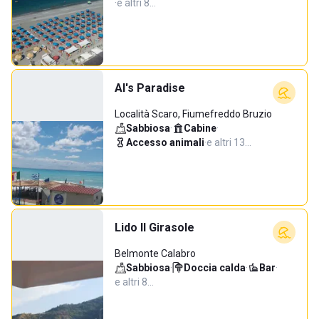
·
e altri 8…
Al's Paradise
Località Scaro, Fiumefreddo Bruzio
Sabbiosa
·
Cabine
·
Accesso animali
·
e altri 13…
Lido Il Girasole
Belmonte Calabro
Sabbiosa
·
Doccia calda
·
Bar
·
e altri 8…