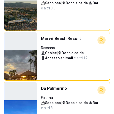
Sabbiosa
·
Doccia calda
·
Bar
·
e altri 3…
Marvè Beach Resort
Rossano
Cabine
·
Doccia calda
·
Accesso animali
·
e altri 12…
Da Palmerino
Falerna
Sabbiosa
·
Doccia calda
·
Bar
·
e altri 8…