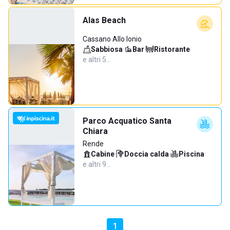
Alas Beach
Cassano Allo Ionio
Sabbiosa
·
Bar
·
Ristorante
·
e altri 5…
Parco Acquatico Santa
Chiara
Rende
Cabine
·
Doccia calda
·
Piscina
·
e altri 9…
1