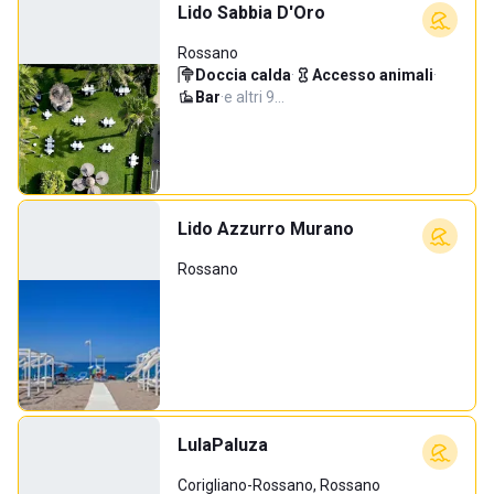
Lido Sabbia D'Oro
Rossano
Doccia calda
·
Accesso animali
·
Bar
·
e altri 9…
Lido Azzurro Murano
Rossano
LulaPaluza
Corigliano-Rossano, Rossano