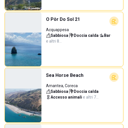
O Pôr Do Sol 21
Acquappesa
Sabbiosa
·
Doccia calda
·
Bar
·
e altri 8…
Sea Horse Beach
Amantea, Coreca
Sabbiosa
·
Doccia calda
·
Accesso animali
·
e altri 7…