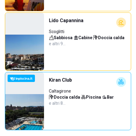
Lido Capannina
Scoglitti
Sabbiosa
·
Cabine
·
Doccia calda
·
e altri 9…
Kiran Club
Caltagirone
Doccia calda
·
Piscina
·
Bar
·
e altri 8…