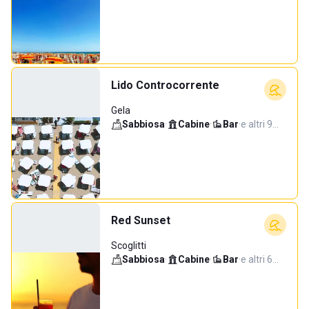
Lido Controcorrente
Gela
Sabbiosa
·
Cabine
·
Bar
·
e altri 9…
Red Sunset
Scoglitti
Sabbiosa
·
Cabine
·
Bar
·
e altri 6…