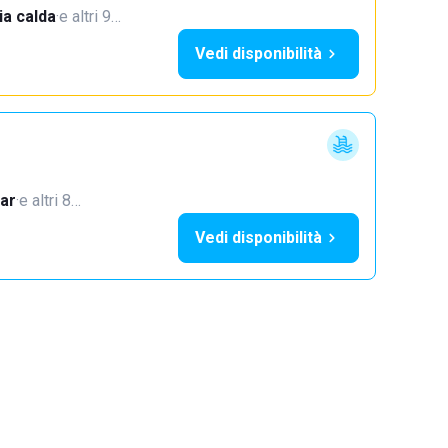
a calda
·
e altri 9…
Vedi disponibilità
ar
·
e altri 8…
Vedi disponibilità