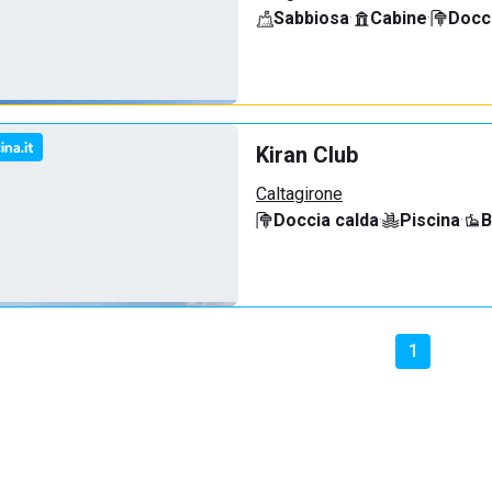
Sabbiosa
·
Cabine
·
Docci
Kiran Club
Caltagirone
Doccia calda
·
Piscina
·
B
1