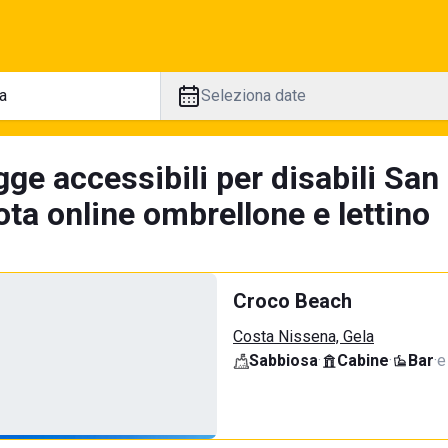
Seleziona date
ge accessibili per disabili San
ta online ombrellone e lettino
Croco Beach
Costa Nissena, Gela
Sabbiosa
·
Cabine
·
Bar
·
e