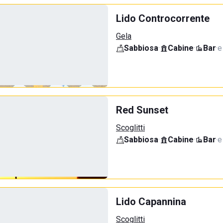
Lido Controcorrente
Gela
Sabbiosa
·
Cabine
·
Bar
·
e
Red Sunset
Scoglitti
Sabbiosa
·
Cabine
·
Bar
·
e
Lido Capannina
Scoglitti