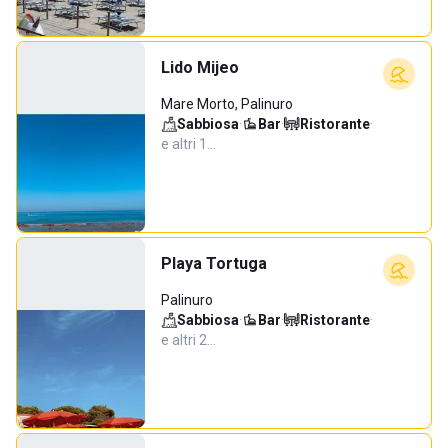
Lido Mijeo
Mare Morto, Palinuro
Sabbiosa
·
Bar
·
Ristorante
·
e altri 1…
Playa Tortuga
Palinuro
Sabbiosa
·
Bar
·
Ristorante
·
e altri 2…