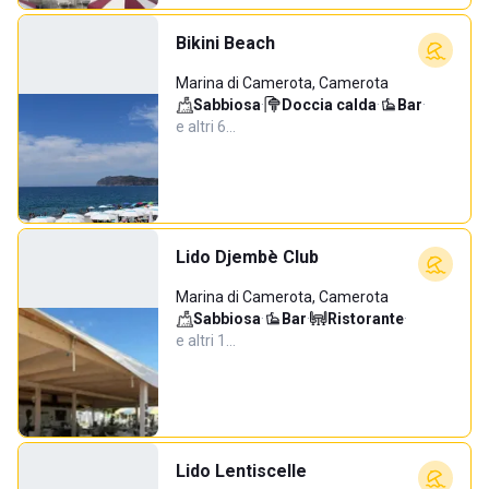
Bikini Beach
Marina di Camerota, Camerota
Sabbiosa
·
Doccia calda
·
Bar
·
e altri 6…
Lido Djembè Club
Marina di Camerota, Camerota
Sabbiosa
·
Bar
·
Ristorante
·
e altri 1…
Lido Lentiscelle