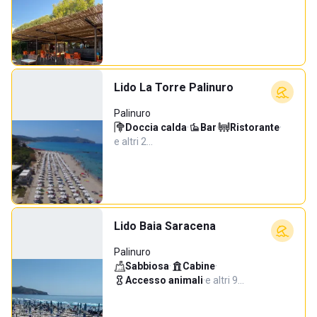
Lido La Torre Palinuro
Palinuro
Doccia calda
·
Bar
·
Ristorante
·
e altri 2…
Lido Baia Saracena
Palinuro
Sabbiosa
·
Cabine
·
Accesso animali
·
e altri 9…