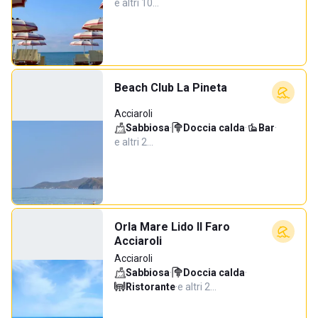
e altri 10…
Beach Club La Pineta
Acciaroli
Sabbiosa
·
Doccia calda
·
Bar
·
e altri 2…
Orla Mare Lido Il Faro
Acciaroli
Acciaroli
Sabbiosa
·
Doccia calda
·
Ristorante
·
e altri 2…