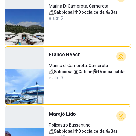
Marina Di Camerota, Camerota
Sabbiosa
·
Doccia calda
·
Bar
·
e altri 5…
Franco Beach
Marina di Camerota, Camerota
Sabbiosa
·
Cabine
·
Doccia calda
·
e altri 9…
Marajò Lido
Policastro Bussentino
Sabbiosa
·
Doccia calda
·
Bar
·