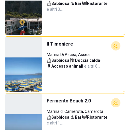
Sabbiosa
·
Bar
·
Ristorante
·
e altri 3…
Il Timoniere
Marina Di Ascea, Ascea
Sabbiosa
·
Doccia calda
·
Accesso animali
·
e altri 6…
Fermento Beach 2.0
Marina di Camerota, Camerota
Sabbiosa
·
Bar
·
Ristorante
·
e altri 1…