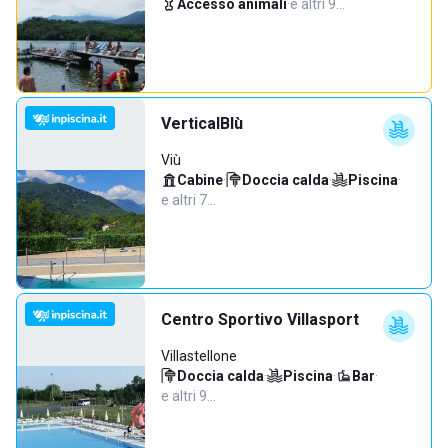
Accesso animali
·
e altri 9…
VerticalBlù
Viù
Cabine
·
Doccia calda
·
Piscina
·
e altri 7…
Centro Sportivo Villasport
Villastellone
Doccia calda
·
Piscina
·
Bar
·
e altri 9…