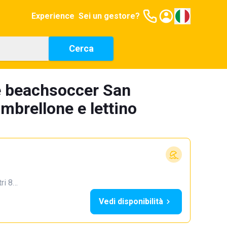
Experience
Sei un gestore?
Cerca
e beachsoccer San
ombrellone e lettino
tri 8…
Vedi disponibilità