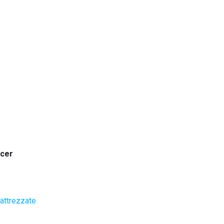
ccer
attrezzate