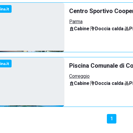
Centro Sportivo Coope
Parma
Cabine
·
Doccia calda
·
P
Piscina Comunale di C
Correggio
Cabine
·
Doccia calda
·
P
1