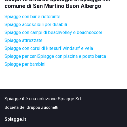
comune di San Martino Buon Albergo
Spiagge con bar e ristorante
Spiagge accessibili per disabili
Spiagge con campi di beachvolley e beachsoccer
Spiagge attrezzate
Spiagge con corsi di kitesurf windsurf e vela
Spiagge per cani
Spiagge con piscina e posto barca
Spiagge per bambini
Spiagge.it è una soluzione Spiagge Srl
Società del
Gruppo Zucchetti
Spiagge.it