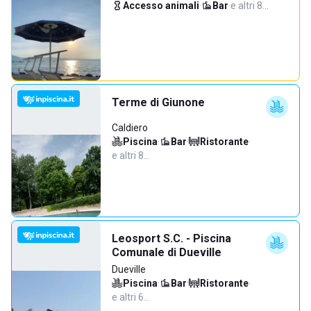
Accesso animali
·
Bar
·
e altri 8…
Terme di Giunone
Caldiero
Piscina
·
Bar
·
Ristorante
·
e altri 8…
Leosport S.C. - Piscina
Comunale di Dueville
Dueville
Piscina
·
Bar
·
Ristorante
·
e altri 6…