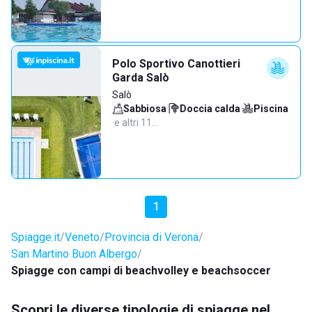
Polo Sportivo Canottieri
Garda Salò
Salò
Sabbiosa
·
Doccia calda
·
Piscina
·
e altri 11…
1
Spiagge.it
Veneto
Provincia di Verona
San Martino Buon Albergo
Spiagge con campi di beachvolley e beachsoccer
Scopri le diverse tipologie di spiagge nel