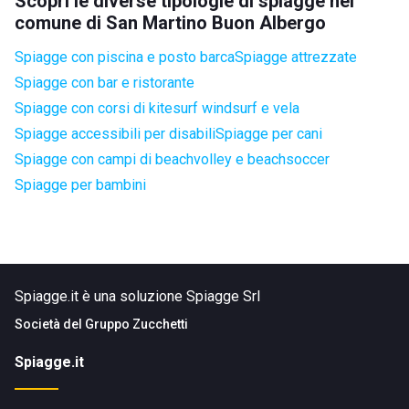
Scopri le diverse tipologie di spiagge nel
comune di San Martino Buon Albergo
Spiagge con piscina e posto barca
Spiagge attrezzate
Spiagge con bar e ristorante
Spiagge con corsi di kitesurf windsurf e vela
Spiagge accessibili per disabili
Spiagge per cani
Spiagge con campi di beachvolley e beachsoccer
Spiagge per bambini
Spiagge.it è una soluzione Spiagge Srl
Società del
Gruppo Zucchetti
Spiagge.it