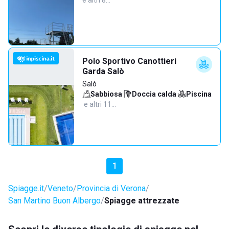
e altri 8…
Polo Sportivo Canottieri
Garda Salò
Salò
Sabbiosa
·
Doccia calda
·
Piscina
·
e altri 11…
1
Spiagge.it
Veneto
Provincia di Verona
San Martino Buon Albergo
Spiagge attrezzate