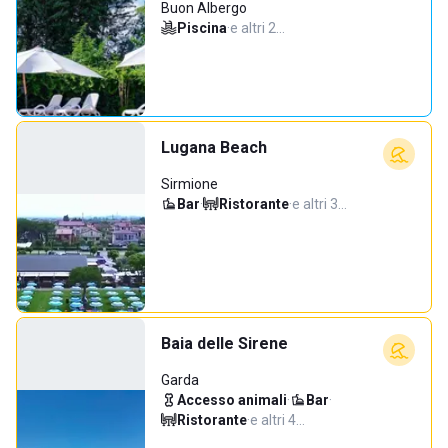
Buon Albergo
Piscina
·
e altri 2…
Lugana Beach
Sirmione
Bar
·
Ristorante
·
e altri 3…
Baia delle Sirene
Garda
Accesso animali
·
Bar
·
Ristorante
·
e altri 4…