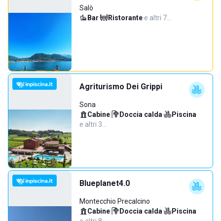
Salò
Bar
·
Ristorante
·
e altri 7…
Agriturismo Dei Grippi
Sona
Cabine
·
Doccia calda
·
Piscina
·
e altri 3…
Blueplanet4.0
Montecchio Precalcino
Cabine
·
Doccia calda
·
Piscina
·