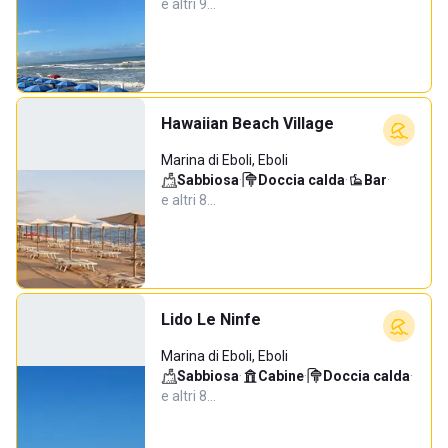
e altri 9…
Hawaiian Beach Village
Marina di Eboli, Eboli
Sabbiosa
·
Doccia calda
·
Bar
·
e altri 8…
Lido Le Ninfe
Marina di Eboli, Eboli
Sabbiosa
·
Cabine
·
Doccia calda
·
e altri 8…