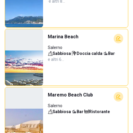
·
e altri 8…
Marina Beach
Salerno
Sabbiosa
·
Doccia calda
·
Bar
·
e altri 6…
Maremo Beach Club
Salerno
Sabbiosa
·
Bar
·
Ristorante