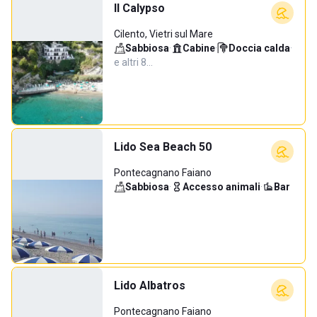
Il Calypso
Cilento, Vietri sul Mare
Sabbiosa
·
Cabine
·
Doccia calda
·
e altri 8…
Lido Sea Beach 50
Pontecagnano Faiano
Sabbiosa
·
Accesso animali
·
Bar
Lido Albatros
Pontecagnano Faiano