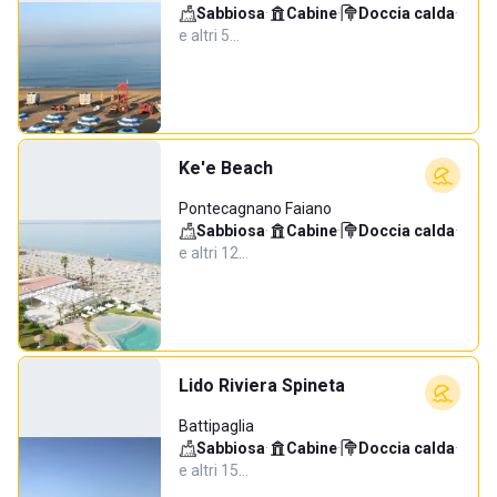
Sabbiosa
·
Cabine
·
Doccia calda
·
e altri 5…
Ke'e Beach
Pontecagnano Faiano
Sabbiosa
·
Cabine
·
Doccia calda
·
e altri 12…
Lido Riviera Spineta
Battipaglia
Sabbiosa
·
Cabine
·
Doccia calda
·
e altri 15…