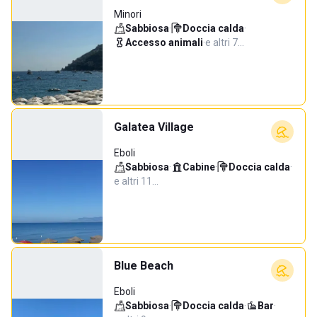
Minori
Sabbiosa
·
Doccia calda
·
Accesso animali
·
e altri 7…
Galatea Village
Eboli
Sabbiosa
·
Cabine
·
Doccia calda
·
e altri 11…
Blue Beach
Eboli
Sabbiosa
·
Doccia calda
·
Bar
·