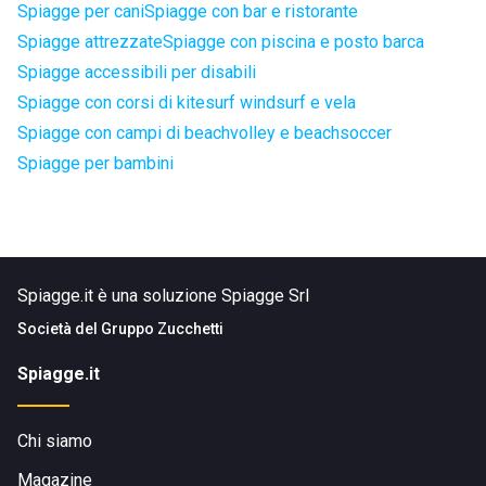
Spiagge per cani
Spiagge con bar e ristorante
Spiagge attrezzate
Spiagge con piscina e posto barca
Spiagge accessibili per disabili
Spiagge con corsi di kitesurf windsurf e vela
Spiagge con campi di beachvolley e beachsoccer
Spiagge per bambini
Spiagge.it è una soluzione Spiagge Srl
Società del
Gruppo Zucchetti
Spiagge.it
Chi siamo
Magazine