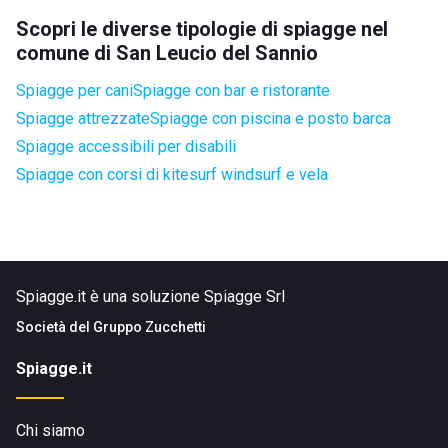
Scopri le diverse tipologie di spiagge nel
comune di San Leucio del Sannio
Spiagge per cani
Spiagge con bar e ristorante
Spiagge attrezzate
Spiagge con piscina e posto barca
Spiagge accessibili per disabili
Spiagge con corsi di kitesurf windsurf e vela
Spiagge.it è una soluzione Spiagge Srl
Società del
Gruppo Zucchetti
Spiagge.it
Chi siamo