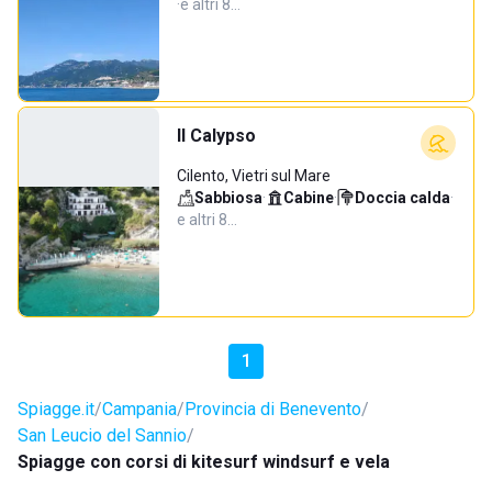
·
e altri 8…
Il Calypso
Cilento, Vietri sul Mare
Sabbiosa
·
Cabine
·
Doccia calda
·
e altri 8…
1
Spiagge.it
Campania
Provincia di Benevento
San Leucio del Sannio
Spiagge con corsi di kitesurf windsurf e vela