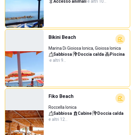
Accesso animali
·
e altri 10…
Bikini Beach
Marina Di Gioiosa Ionica, Gioiosa Ionica
Sabbiosa
·
Doccia calda
·
Piscina
·
e altri 9…
Fiko Beach
Roccella Ionica
Sabbiosa
·
Cabine
·
Doccia calda
·
e altri 12…