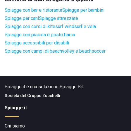
Spiagge con bar e ristorante
Spiagge per bambini
Spiagge per cani
Spiagge attrezzate
Spiagge con corsi di kitesurf windsurf e vela
Spiagge con piscina e posto barca
Spiagge accessibili per disabili
Spiagge con campi di beachvolley e beachsoccer
Spiagge.it è una soluzione Spiagge Srl
Società del
Gruppo Zucchetti
Spiagge.it
Chi siamo