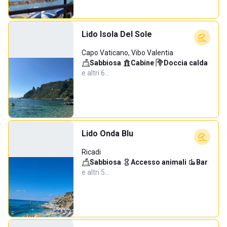
Lido Isola Del Sole
Capo Vaticano, Vibo Valentia
Sabbiosa
·
Cabine
·
Doccia calda
·
e altri 6…
Lido Onda Blu
Ricadi
Sabbiosa
·
Accesso animali
·
Bar
·
e altri 5…