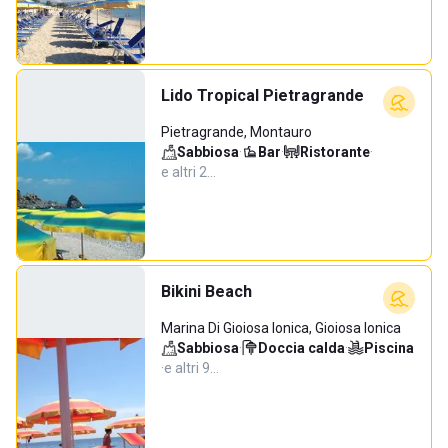
Lido Tropical Pietragrande
Pietragrande, Montauro
Sabbiosa
·
Bar
·
Ristorante
·
e altri 2…
Bikini Beach
Marina Di Gioiosa Ionica, Gioiosa Ionica
Sabbiosa
·
Doccia calda
·
Piscina
·
e altri 9…