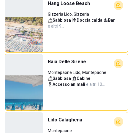
Hang Loose Beach
Gizzeria Lido, Gizzeria
Sabbiosa
·
Doccia calda
·
Bar
·
e altri 9…
Baia Delle Sirene
Montepaone Lido, Montepaone
Sabbiosa
·
Cabine
·
Accesso animali
·
e altri 10…
Lido Calaghena
Montepaone