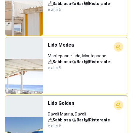
Sabbiosa
·
Bar
·
Ristorante
·
e altri 5…
Lido Medea
Montepaone Lido, Montepaone
Sabbiosa
·
Bar
·
Ristorante
·
e altri 9…
Lido Golden
Davoli Marina, Davoli
Sabbiosa
·
Bar
·
Ristorante
·
e altri 5…