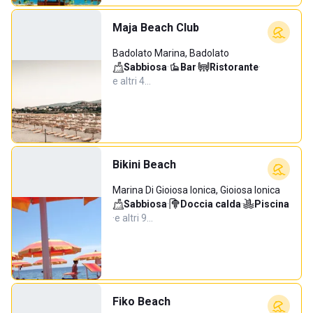
Maja Beach Club
Badolato Marina, Badolato
Sabbiosa
·
Bar
·
Ristorante
·
e altri 4…
Bikini Beach
Marina Di Gioiosa Ionica, Gioiosa Ionica
Sabbiosa
·
Doccia calda
·
Piscina
·
e altri 9…
Fiko Beach