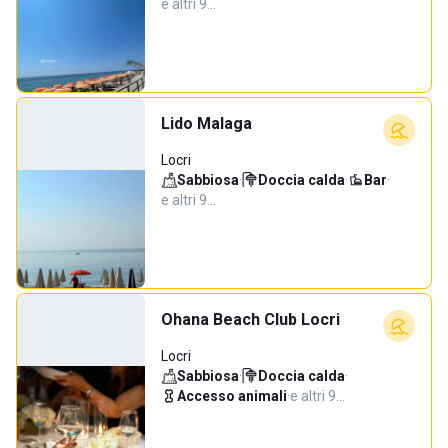
e altri 9…
Lido Malaga
Locri
Sabbiosa
·
Doccia calda
·
Bar
·
e altri 9…
Ohana Beach Club Locri
Locri
Sabbiosa
·
Doccia calda
·
Accesso animali
·
e altri 9…