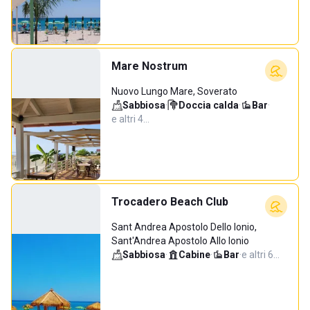
Mare Nostrum
Nuovo Lungo Mare, Soverato
Sabbiosa
·
Doccia calda
·
Bar
·
e altri 4…
Trocadero Beach Club
Sant Andrea Apostolo Dello Ionio,
Sant'Andrea Apostolo Allo Ionio
Sabbiosa
·
Cabine
·
Bar
·
e altri 6…