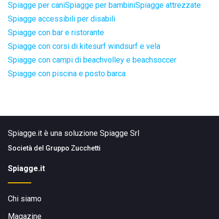
Spiagge per cani
Spiagge per bambini
Spiagge attrezzate
Spiagge accessibili per disabili
Spiagge con bar e ristorante
Spiagge con corsi di kitesurf windsurf e vela
Spiagge con campi di beachvolley e beachsoccer
Spiagge con piscina e posto barca
Spiagge.it è una soluzione Spiagge Srl
Società del
Gruppo Zucchetti
Spiagge.it
Chi siamo
Magazine