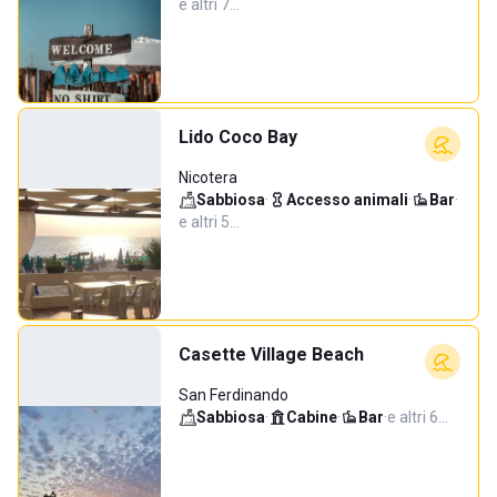
e altri 7…
Lido Coco Bay
Nicotera
Sabbiosa
·
Accesso animali
·
Bar
·
e altri 5…
Casette Village Beach
San Ferdinando
Sabbiosa
·
Cabine
·
Bar
·
e altri 6…