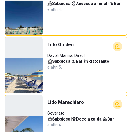
Sabbiosa
·
Accesso animali
·
Bar
·
e altri 4…
Lido Golden
Davoli Marina, Davoli
Sabbiosa
·
Bar
·
Ristorante
·
e altri 5…
Lido Marechiaro
Soverato
Sabbiosa
·
Doccia calda
·
Bar
·
e altri 4…