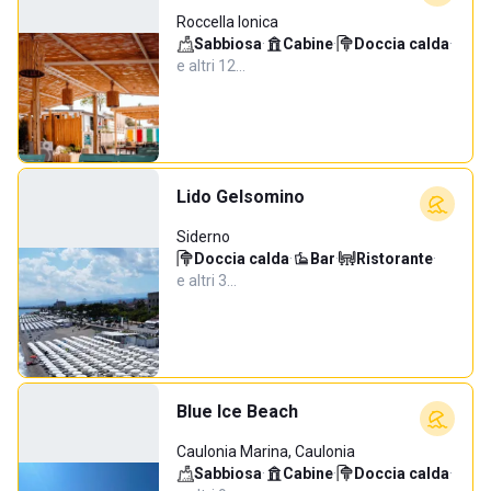
Roccella Ionica
Sabbiosa
·
Cabine
·
Doccia calda
·
e altri 12…
Lido Gelsomino
Siderno
Doccia calda
·
Bar
·
Ristorante
·
e altri 3…
Blue Ice Beach
Caulonia Marina, Caulonia
Sabbiosa
·
Cabine
·
Doccia calda
·