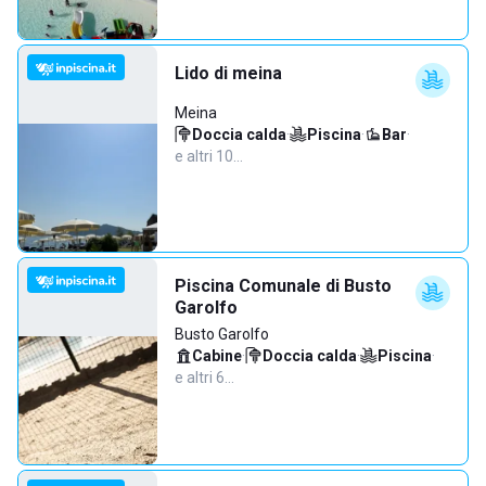
Lido di meina
Meina
Doccia calda
·
Piscina
·
Bar
·
e altri 10…
Piscina Comunale di Busto
Garolfo
Busto Garolfo
Cabine
·
Doccia calda
·
Piscina
·
e altri 6…