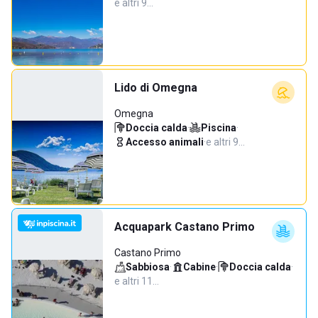
e altri 9…
Lido di Omegna
Omegna
Doccia calda
·
Piscina
·
Accesso animali
·
e altri 9…
Acquapark Castano Primo
Castano Primo
Sabbiosa
·
Cabine
·
Doccia calda
·
e altri 11…