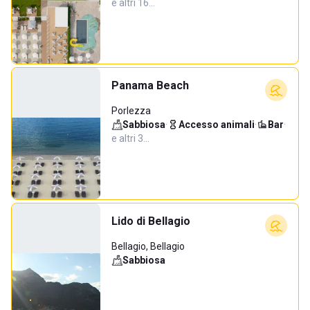
e altri 16…
Panama Beach
Porlezza
Sabbiosa
·
Accesso animali
·
Bar
·
e altri 3…
Lido di Bellagio
Bellagio, Bellagio
Sabbiosa