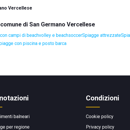
no Vercellese
el comune di San Germano Vercellese
con campi di beachvolley e beachsoccer
Spiagge attrezzate
Spia
piagge con piscina e posto barca
notazioni
Condizioni
limenti balneari
Cookie policy
ge per regione
Privacy policy