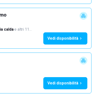
imo
a calda
·
e altri 11…
Vedi disponibilità
Vedi disponibilità