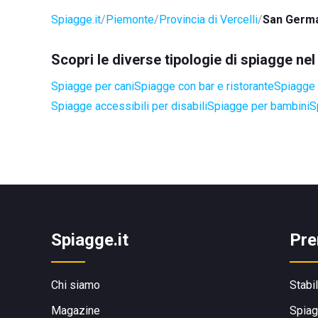
Spiagge.it
Piemonte
Provincia di Vercelli
San Germa
Scopri le diverse tipologie di spiagge n
Spiagge per cani
Spiagge con bar e ristorante
Spiagge 
Spiagge accessibili per disabili
Spiagge per bambini
S
Spiagge.it
Pre
Chi siamo
Stabi
Magazine
Spiag