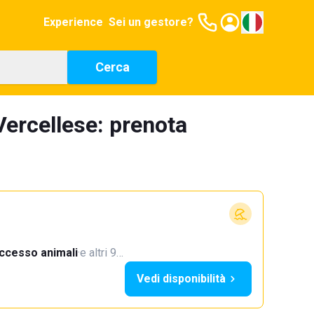
Experience
Sei un gestore?
Cerca
ercellese: prenota
ccesso animali
·
e altri 9…
Vedi disponibilità