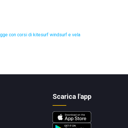
gge con corsi di kitesurf windsurf e vela
Scarica l'app