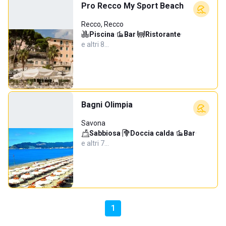
Pro Recco My Sport Beach
Recco, Recco
Piscina
·
Bar
·
Ristorante
·
e altri 8…
Bagni Olimpia
Savona
Sabbiosa
·
Doccia calda
·
Bar
·
e altri 7…
1