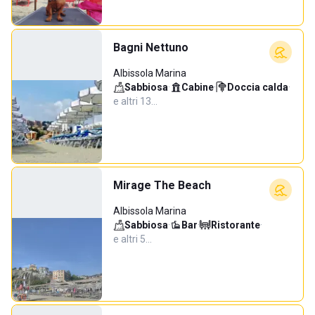
Bagni Nettuno
Albissola Marina
Sabbiosa
·
Cabine
·
Doccia calda
·
e altri 13…
Mirage The Beach
Albissola Marina
Sabbiosa
·
Bar
·
Ristorante
·
e altri 5…