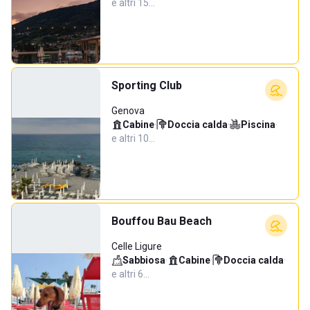
e altri 15…
Sporting Club
Genova
Cabine
·
Doccia calda
·
Piscina
·
e altri 10…
Bouffou Bau Beach
Celle Ligure
Sabbiosa
·
Cabine
·
Doccia calda
·
e altri 6…