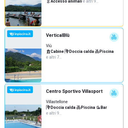
Accesso animali
·
e altri 9…
VerticalBlù
Viù
Cabine
·
Doccia calda
·
Piscina
·
e altri 7…
Centro Sportivo Villasport
Villastellone
Doccia calda
·
Piscina
·
Bar
·
e altri 9…