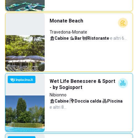
Monate Beach
Travedona-Monate
Cabine
·
Bar
·
Ristorante
·
e altri 6…
Wet Life Benessere & Sport
- by Sogisport
Nibionno
Cabine
·
Doccia calda
·
Piscina
·
e altri 8…