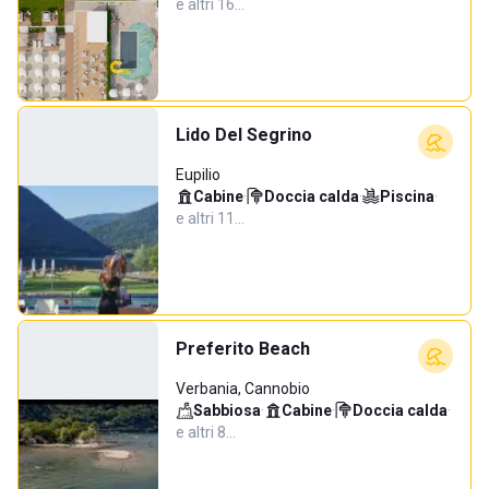
e altri 16…
Lido Del Segrino
Eupilio
Cabine
·
Doccia calda
·
Piscina
·
e altri 11…
Preferito Beach
Verbania, Cannobio
Sabbiosa
·
Cabine
·
Doccia calda
·
e altri 8…