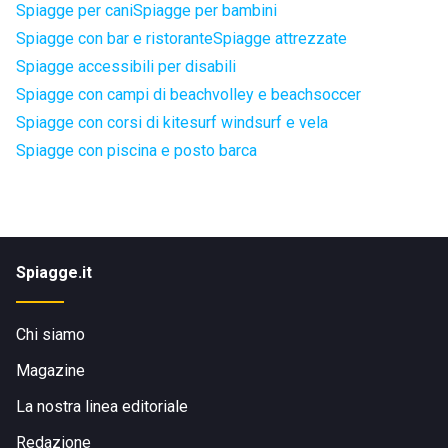
Spiagge per cani
Spiagge per bambini
Spiagge con bar e ristorante
Spiagge attrezzate
Spiagge accessibili per disabili
Spiagge con campi di beachvolley e beachsoccer
Spiagge con corsi di kitesurf windsurf e vela
Spiagge con piscina e posto barca
Spiagge.it
Chi siamo
Magazine
La nostra linea editoriale
Redazione