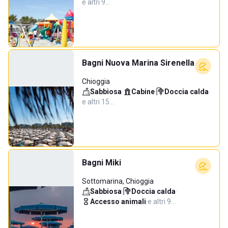
e altri 9…
Bagni Nuova Marina Sirenella
Chioggia
Sabbiosa
·
Cabine
·
Doccia calda
·
e altri 15…
Bagni Miki
Sottomarina, Chioggia
Sabbiosa
·
Doccia calda
·
Accesso animali
·
e altri 9…