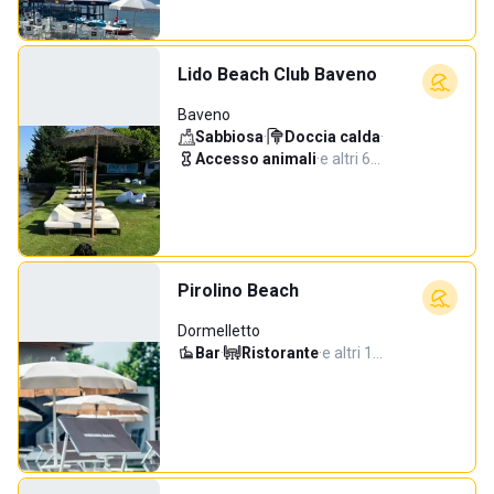
Lido Beach Club Baveno
Baveno
Sabbiosa
·
Doccia calda
·
Accesso animali
·
e altri 6…
Pirolino Beach
Dormelletto
Bar
·
Ristorante
·
e altri 1…