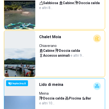
Sabbiosa
·
Cabine
·
Doccia calda
·
e altri 8…
Chalet Moia
Chiaverano
Cabine
·
Doccia calda
·
Accesso animali
·
e altri 9…
Lido di meina
Meina
Doccia calda
·
Piscina
·
Bar
·
e altri 10…