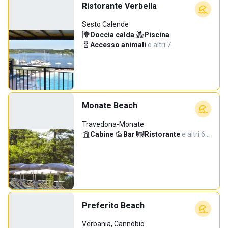
Ristorante Verbella
Sesto Calende
Doccia calda
·
Piscina
·
Accesso animali
·
e altri 7…
Monate Beach
Travedona-Monate
Cabine
·
Bar
·
Ristorante
·
e altri 6…
Preferito Beach
Verbania, Cannobio