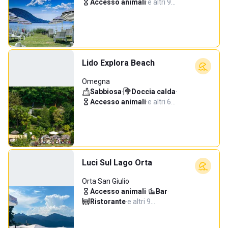
Accesso animali
·
e altri 9…
Lido Explora Beach
Omegna
Sabbiosa
·
Doccia calda
·
Accesso animali
·
e altri 6…
Luci Sul Lago Orta
Orta San Giulio
Accesso animali
·
Bar
·
Ristorante
·
e altri 9…