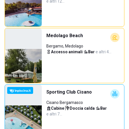
e altri 12…
Medolago Beach
Bergamo, Medolago
Accesso animali
·
Bar
·
e altri 4…
Sporting Club Cisano
Cisano Bergamasco
Cabine
·
Doccia calda
·
Bar
·
e altri 7…