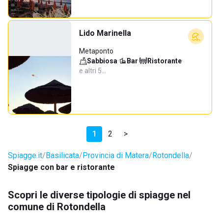
Lido Marinella
Metaponto
Sabbiosa
·
Bar
·
Ristorante
·
e altri 5…
1
2
>
Spiagge.it
Basilicata
Provincia di Matera
Rotondella
Spiagge con bar e ristorante
Scopri le diverse tipologie di spiagge nel
comune di Rotondella