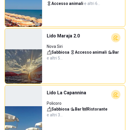
Accesso animali
·
e altri 6…
Lido Maraja 2.0
Nova Siri
Sabbiosa
·
Accesso animali
·
Bar
·
e altri 5…
Lido La Capannina
Policoro
Sabbiosa
·
Bar
·
Ristorante
·
e altri 3…