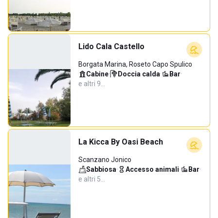
Lido Cala Castello
Borgata Marina, Roseto Capo Spulico
Cabine
·
Doccia calda
·
Bar
·
e altri 9…
La Kicca By Oasi Beach
Scanzano Jonico
Sabbiosa
·
Accesso animali
·
Bar
·
e altri 5…