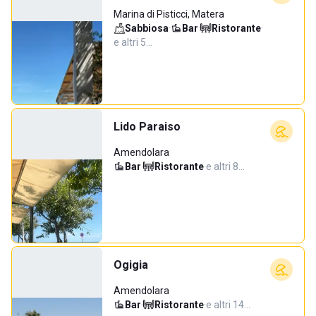
Marina di Pisticci, Matera
Sabbiosa
·
Bar
·
Ristorante
·
e altri 5…
Lido Paraiso
Amendolara
Bar
·
Ristorante
·
e altri 8…
Ogigia
Amendolara
Bar
·
Ristorante
·
e altri 14…