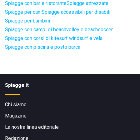
Spiagge con bar e ristorante
Spiagge attrezzate
Spiagge per cani
Spiagge accessibili per disabili
Spiagge per bambini
Spiagge con campi di beachvolley e beachsoccer
Spiagge con corsi di kitesurf windsurf e vela
Spiagge con piscina e posto barca
Spiagge.it
Chi siamo
Magazine
La nostra linea editoriale
Redazione