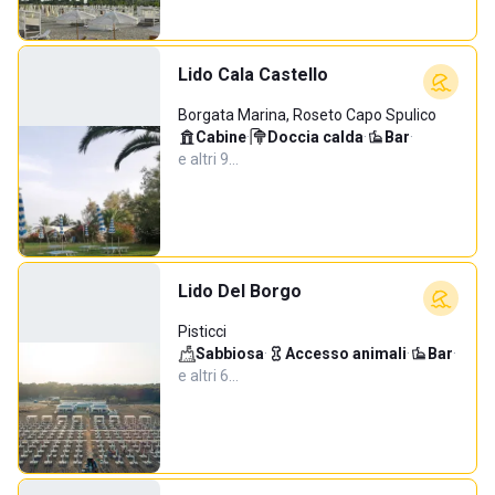
Lido Cala Castello
Borgata Marina, Roseto Capo Spulico
Cabine
·
Doccia calda
·
Bar
·
e altri 9…
Lido Del Borgo
Pisticci
Sabbiosa
·
Accesso animali
·
Bar
·
e altri 6…