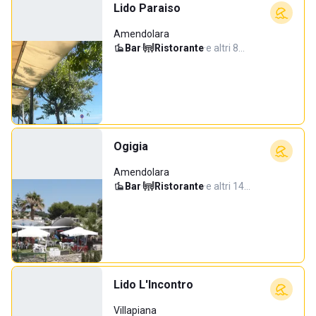
Lido Paraiso
Amendolara
Bar
·
Ristorante
·
e altri 8…
Ogigia
Amendolara
Bar
·
Ristorante
·
e altri 14…
Lido L'Incontro
Villapiana