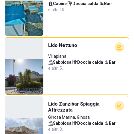
Cabine
·
Doccia calda
·
Bar
·
e altri 10…
Lido Nettuno
Villapiana
Sabbiosa
·
Doccia calda
·
Bar
·
e altri 5…
Lido Zanzibar Spiaggia
Attrezzata
Ginosa Marina, Ginosa
Sabbiosa
·
Doccia calda
·
Bar
·
e altri 3…