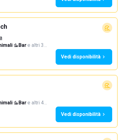
ach
a
imali
·
Bar
·
e altri 3…
Vedi disponibilità
imali
·
Bar
·
e altri 4…
Vedi disponibilità