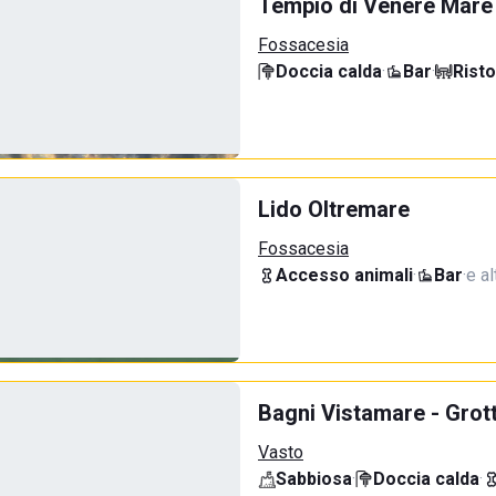
Tempio di Venere Mare
Fossacesia
Doccia calda
·
Bar
·
Rist
Lido Oltremare
Fossacesia
Accesso animali
·
Bar
·
e al
Bagni Vistamare - Grot
Vasto
Sabbiosa
·
Doccia calda
·