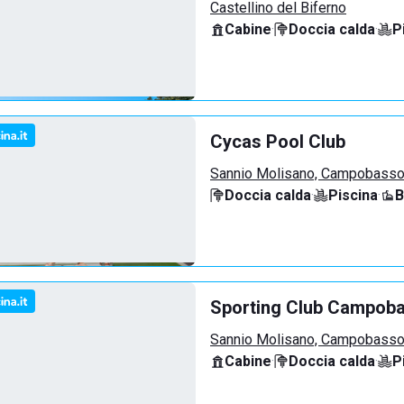
Castellino del Biferno
Cabine
·
Doccia calda
·
P
Cycas Pool Club
Sannio Molisano, Campobass
Doccia calda
·
Piscina
·
B
Sporting Club Campob
Sannio Molisano, Campobass
Cabine
·
Doccia calda
·
P