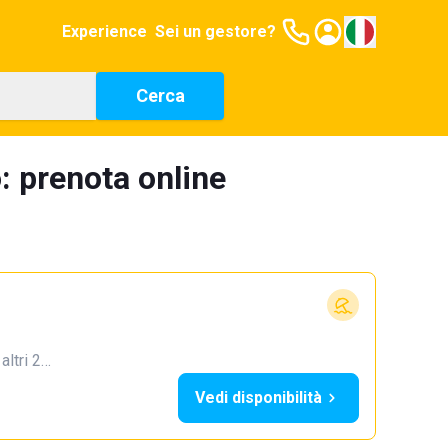
Experience
Sei un gestore?
Cerca
: prenota online
 altri 2…
Vedi disponibilità