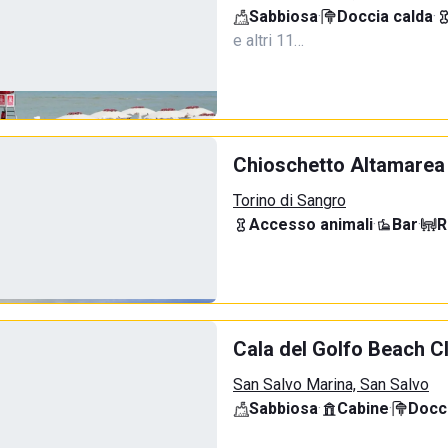
Sabbiosa
·
Doccia calda
·
e altri 11…
Chioschetto Altamarea
Torino di Sangro
Accesso animali
·
Bar
·
R
Cala del Golfo Beach C
San Salvo Marina, San Salvo
Sabbiosa
·
Cabine
·
Docci