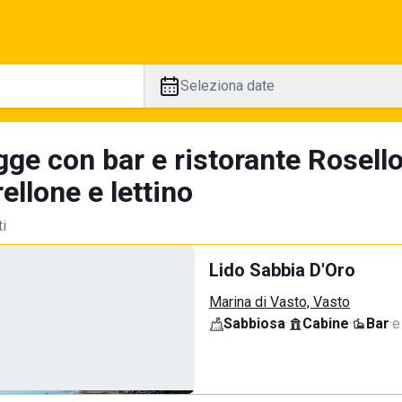
Seleziona date
ge con bar e ristorante Rosello
llone e lettino
ti
Lido Sabbia D'Oro
Marina di Vasto, Vasto
Sabbiosa
·
Cabine
·
Bar
·
e