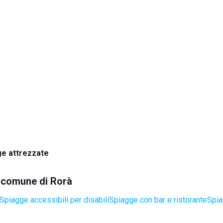
e attrezzate
l comune di Rorà
Spiagge accessibili per disabili
Spiagge con bar e ristorante
Spia