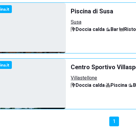
Piscina di Susa
Susa
Doccia calda
·
Bar
·
Rist
Centro Sportivo Villasp
Villastellone
Doccia calda
·
Piscina
·
B
1