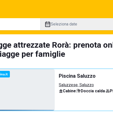
Seleziona date
ge attrezzate Rorà: prenota onl
iagge per famiglie
Piscina Saluzzo
Saluzzese, Saluzzo
Cabine
·
Doccia calda
·
P