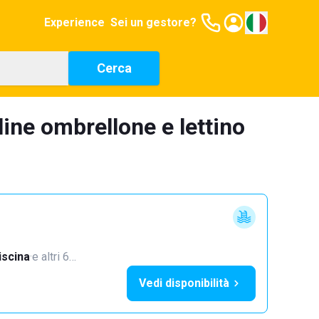
Experience
Sei un gestore?
Cerca
ine ombrellone e lettino
iscina
·
e altri 6…
Vedi disponibilità