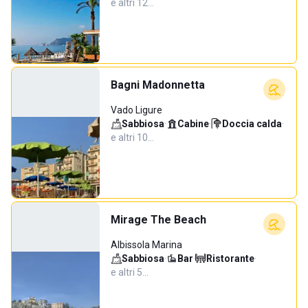
e altri 12…
Bagni Madonnetta
Vado Ligure
Sabbiosa
·
Cabine
·
Doccia calda
·
e altri 10…
Mirage The Beach
Albissola Marina
Sabbiosa
·
Bar
·
Ristorante
·
e altri 5…