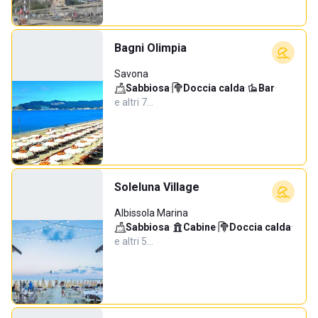
Bagni Olimpia
Savona
Sabbiosa
·
Doccia calda
·
Bar
·
e altri 7…
Soleluna Village
Albissola Marina
Sabbiosa
·
Cabine
·
Doccia calda
·
e altri 5…