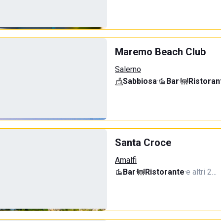
Maremo Beach Club
Salerno
Sabbiosa
·
Bar
·
Ristoran
Santa Croce
Amalfi
Bar
·
Ristorante
·
e altri 2…