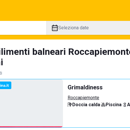
Seleziona date
ilimenti balneari Roccapiemont
i
ti
Grimaldiness
Roccapiemonte
Doccia calda
·
Piscina
·
A