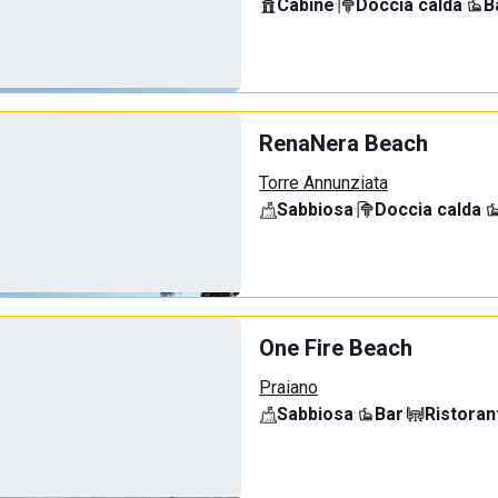
Cabine
·
Doccia calda
·
B
RenaNera Beach
Torre Annunziata
Sabbiosa
·
Doccia calda
·
One Fire Beach
Praiano
Sabbiosa
·
Bar
·
Ristoran