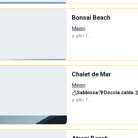
Bonsai Beach
Maiori
e altri 1…
Chalet de Mar
Minori
Sabbiosa
·
Doccia calda
·
e altri 7…