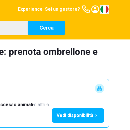
Experience
Sei un gestore?
Cerca
e: prenota ombrellone e
ccesso animali
·
e altri 6…
Vedi disponibilità