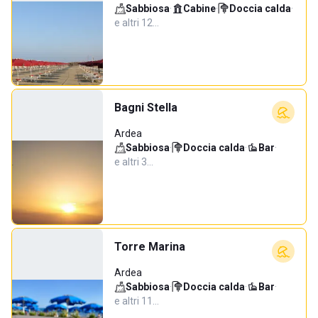
Sabbiosa
·
Cabine
·
Doccia calda
·
e altri 12…
Bagni Stella
Ardea
Sabbiosa
·
Doccia calda
·
Bar
·
e altri 3…
Torre Marina
Ardea
Sabbiosa
·
Doccia calda
·
Bar
·
e altri 11…