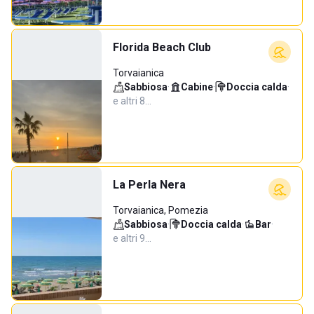
Florida Beach Club
Torvaianica
Sabbiosa
·
Cabine
·
Doccia calda
·
e altri 8…
La Perla Nera
Torvaianica, Pomezia
Sabbiosa
·
Doccia calda
·
Bar
·
e altri 9…