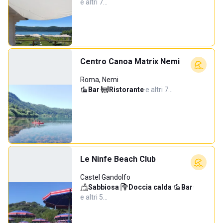
e altri 7…
Centro Canoa Matrix Nemi
Roma, Nemi
Bar
·
Ristorante
·
e altri 7…
Le Ninfe Beach Club
Castel Gandolfo
Sabbiosa
·
Doccia calda
·
Bar
·
e altri 5…