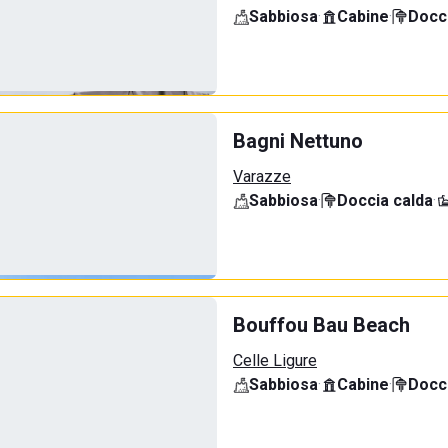
Sabbiosa
·
Cabine
·
Docci
Bagni Nettuno
Varazze
Sabbiosa
·
Doccia calda
·
Bouffou Bau Beach
Celle Ligure
Sabbiosa
·
Cabine
·
Docci