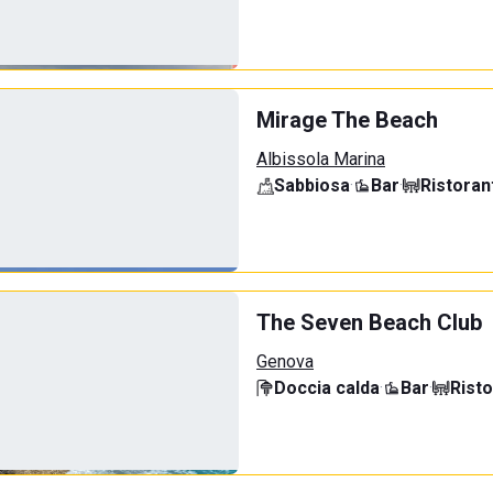
Mirage The Beach
Albissola Marina
Sabbiosa
·
Bar
·
Ristoran
The Seven Beach Club
Genova
Doccia calda
·
Bar
·
Rist