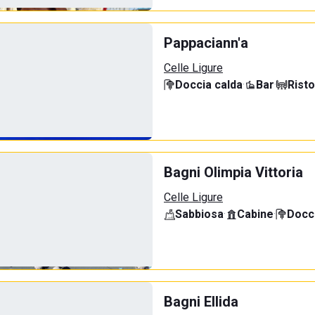
Pappaciann'a
Celle Ligure
Doccia calda
·
Bar
·
Rist
Bagni Olimpia Vittoria
Celle Ligure
Sabbiosa
·
Cabine
·
Docci
Bagni Ellida