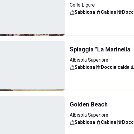
Celle Ligure
Sabbiosa
·
Cabine
·
Docci
Spiaggia "La Marinella"
Albisola Superiore
Sabbiosa
·
Doccia calda
·
Golden Beach
Albisola Superiore
Sabbiosa
·
Cabine
·
Docci