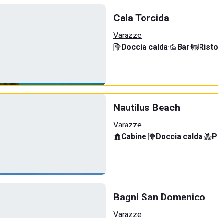
Cala Torcida
Varazze
Doccia calda
·
Bar
·
Rist
Nautilus Beach
Varazze
Cabine
·
Doccia calda
·
P
Bagni San Domenico
Varazze