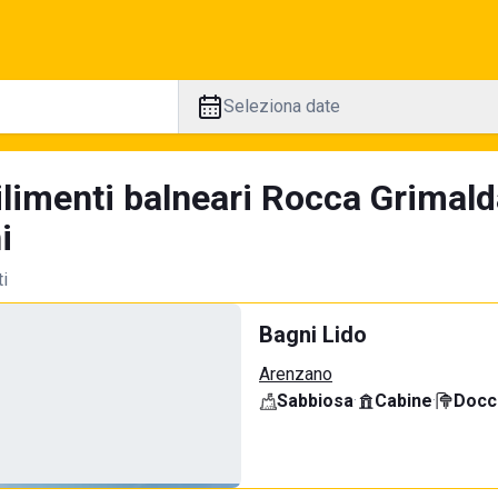
Seleziona date
ilimenti balneari Rocca Grimald
i
ti
Bagni Lido
Arenzano
Sabbiosa
·
Cabine
·
Docci