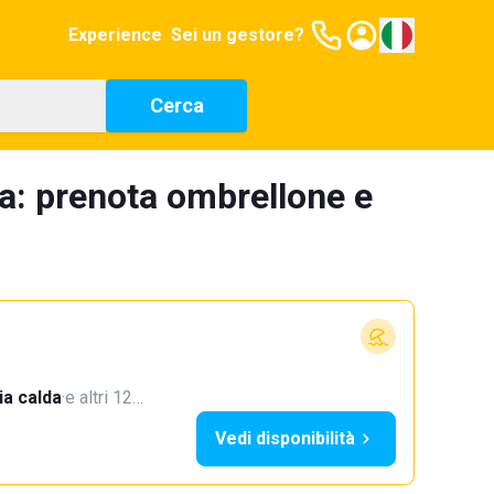
Experience
Sei un gestore?
Cerca
a: prenota ombrellone e
a calda
·
e altri 12…
Vedi disponibilità