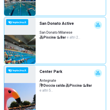
San Donato Active
San Donato Milanese
Piscina
·
Bar
·
e altri 2…
Center Park
Antegnate
Doccia calda
·
Piscina
·
Bar
·
e altri 5…