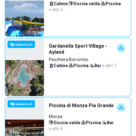
Cabine
·
Doccia calda
·
Piscina
·
e altri 5…
Gardanella Sport Village -
Ayland
Peschiera Borromeo
Cabine
·
Piscina
·
Bar
·
e altri 7…
Piscina di Monza Pia Grande
Monza
Doccia calda
·
Piscina
·
Bar
·
e altri 4…