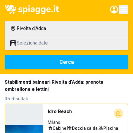
Rivolta d'Adda
Seleziona date
Cerca
Stabilimenti balneari Rivolta d'Adda: prenota
ombrellone e lettini
36 Risultati
Idro Beach
Milano
Cabine
·
Doccia calda
·
Piscina
·