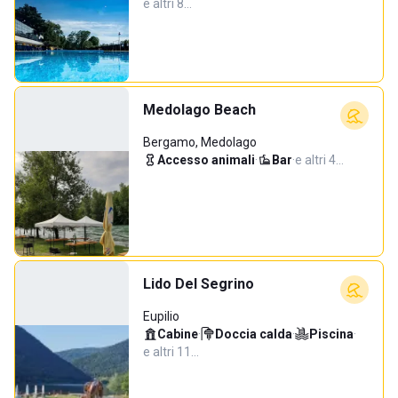
e altri 8…
Medolago Beach
Bergamo, Medolago
Accesso animali
·
Bar
·
e altri 4…
Lido Del Segrino
Eupilio
Cabine
·
Doccia calda
·
Piscina
·
e altri 11…