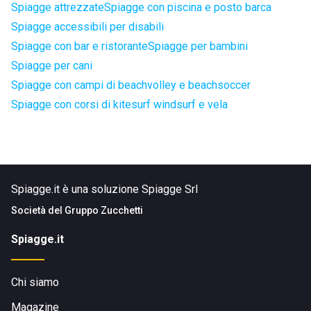
Spiagge attrezzate
Spiagge con piscina e posto barca
Spiagge accessibili per disabili
Spiagge con bar e ristorante
Spiagge per bambini
Spiagge per cani
Spiagge con campi di beachvolley e beachsoccer
Spiagge con corsi di kitesurf windsurf e vela
Spiagge.it è una soluzione Spiagge Srl
Società del
Gruppo Zucchetti
Spiagge.it
Chi siamo
Magazine