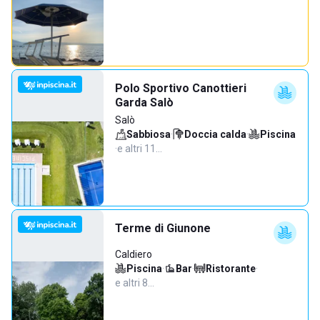
Polo Sportivo Canottieri
Garda Salò
Salò
Sabbiosa
·
Doccia calda
·
Piscina
·
e altri 11…
Terme di Giunone
Caldiero
Piscina
·
Bar
·
Ristorante
·
e altri 8…