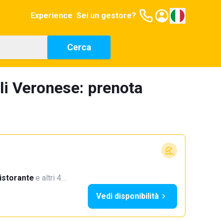
Experience
Sei un gestore?
Cerca
oli Veronese: prenota
istorante
·
e altri 4…
Vedi disponibilità