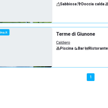
Sabbiosa
·
Doccia calda
·
Terme di Giunone
Caldiero
Piscina
·
Bar
·
Ristorante
1