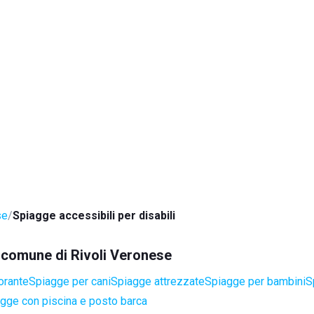
se
Spiagge accessibili per disabili
l comune di Rivoli Veronese
orante
Spiagge per cani
Spiagge attrezzate
Spiagge per bambini
S
gge con piscina e posto barca