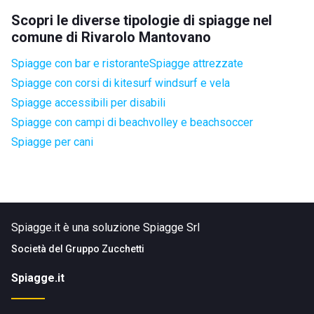
Scopri le diverse tipologie di spiagge nel
comune di Rivarolo Mantovano
Spiagge con bar e ristorante
Spiagge attrezzate
Spiagge con corsi di kitesurf windsurf e vela
Spiagge accessibili per disabili
Spiagge con campi di beachvolley e beachsoccer
Spiagge per cani
Spiagge.it è una soluzione Spiagge Srl
Società del
Gruppo Zucchetti
Spiagge.it