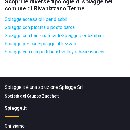
Scopri le diverse tipologie di spiagge nel
comune di Rivanizzano Terme
Spiagge accessibili per disabili
Spiagge con piscina e posto barca
Spiagge con bar e ristorante
Spiagge per bambini
Spiagge per cani
Spiagge attrezzate
Spiagge con campi di beachvolley e beachsoccer
Spiagge.it è una soluzione Spiagge Srl
Società del
Gruppo Zucchetti
Spiagge.it
Chi siamo