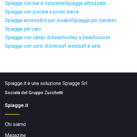
Spiagge con bar e ristorante
Spiagge attrezzate
Spiagge con piscina e posto barca
Spiagge accessibili per disabili
Spiagge per bambini
Spiagge per cani
Spiagge con campi di beachvolley e beachsoccer
Spiagge con corsi di kitesurf windsurf e vela
Spiagge.it è una soluzione Spiagge Srl
Società del
Gruppo Zucchetti
Spiagge.it
Chi siamo
Magazine