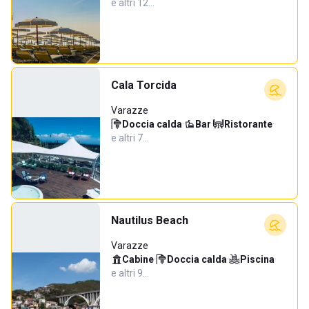
e altri 12…
Cala Torcida
Varazze
Doccia calda
·
Bar
·
Ristorante
·
e altri 7…
Nautilus Beach
Varazze
Cabine
·
Doccia calda
·
Piscina
·
e altri 9…