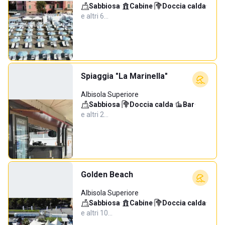
Sabbiosa
·
Cabine
·
Doccia calda
·
e altri 6…
Spiaggia "La Marinella"
Albisola Superiore
Sabbiosa
·
Doccia calda
·
Bar
·
e altri 2…
Golden Beach
Albisola Superiore
Sabbiosa
·
Cabine
·
Doccia calda
·
e altri 10…