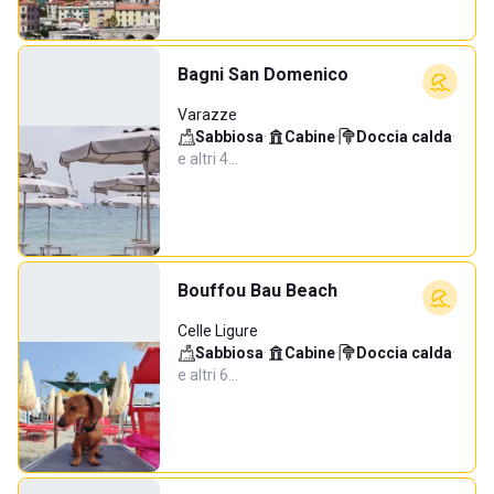
Bagni San Domenico
Varazze
Sabbiosa
·
Cabine
·
Doccia calda
·
e altri 4…
Bouffou Bau Beach
Celle Ligure
Sabbiosa
·
Cabine
·
Doccia calda
·
e altri 6…