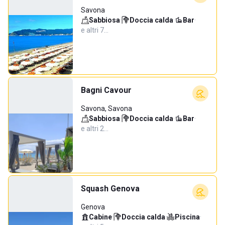
Savona
Sabbiosa
·
Doccia calda
·
Bar
·
e altri 7…
Bagni Cavour
Savona, Savona
Sabbiosa
·
Doccia calda
·
Bar
·
e altri 2…
Squash Genova
Genova
Cabine
·
Doccia calda
·
Piscina
·