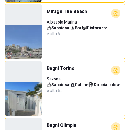
Mirage The Beach
Albissola Marina
Sabbiosa
·
Bar
·
Ristorante
·
e altri 5…
Bagni Torino
Savona
Sabbiosa
·
Cabine
·
Doccia calda
·
e altri 5…
Bagni Olimpia