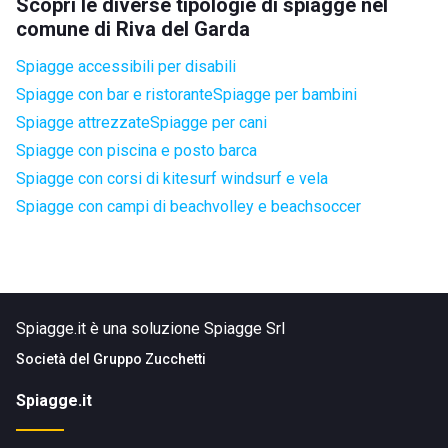
Scopri le diverse tipologie di spiagge nel
comune di Riva del Garda
Spiagge accessibili per disabili
Spiagge con bar e ristorante
Spiagge per bambini
Spiagge attrezzate
Spiagge per cani
Spiagge con piscina e posto barca
Spiagge con corsi di kitesurf windsurf e vela
Spiagge con campi di beachvolley e beachsoccer
Spiagge.it è una soluzione Spiagge Srl
Società del
Gruppo Zucchetti
Spiagge.it