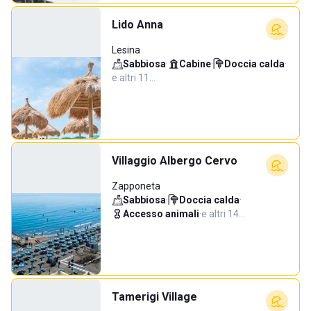
Lido Anna
Lesina
Sabbiosa
·
Cabine
·
Doccia calda
·
e altri 11…
Villaggio Albergo Cervo
Zapponeta
Sabbiosa
·
Doccia calda
·
Accesso animali
·
e altri 14…
Tamerigi Village