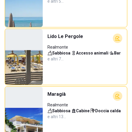
e altri 5…
Lido Le Pergole
Realmonte
Sabbiosa
·
Accesso animali
·
Bar
·
e altri 7…
Maragià
Realmonte
Sabbiosa
·
Cabine
·
Doccia calda
·
e altri 13…