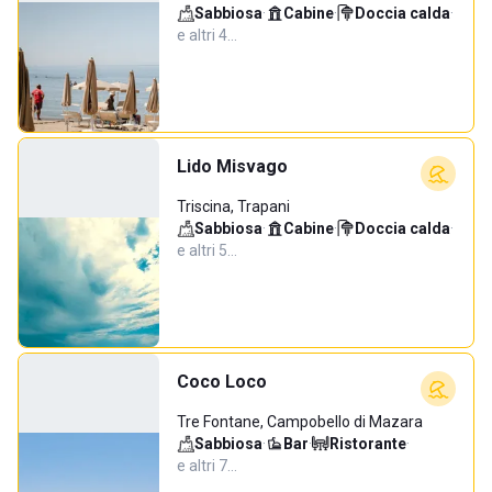
Sabbiosa
·
Cabine
·
Doccia calda
·
e altri 4…
Lido Misvago
Triscina, Trapani
Sabbiosa
·
Cabine
·
Doccia calda
·
e altri 5…
Coco Loco
Tre Fontane, Campobello di Mazara
Sabbiosa
·
Bar
·
Ristorante
·
e altri 7…