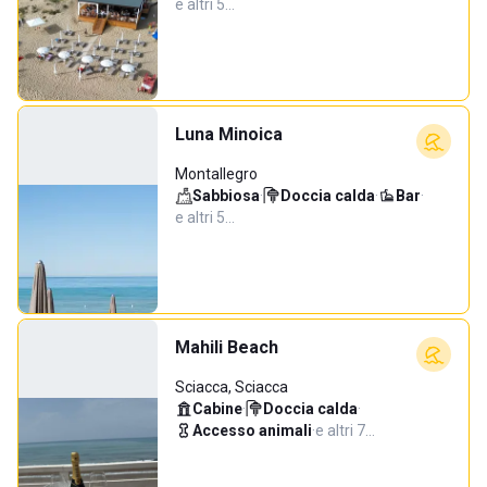
e altri 5…
Luna Minoica
Montallegro
Sabbiosa
·
Doccia calda
·
Bar
·
e altri 5…
Mahili Beach
Sciacca, Sciacca
Cabine
·
Doccia calda
·
Accesso animali
·
e altri 7…