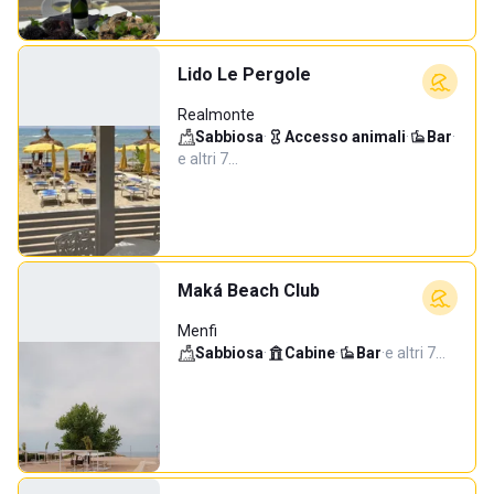
Lido Le Pergole
Realmonte
Sabbiosa
·
Accesso animali
·
Bar
·
e altri 7…
Maká Beach Club
Menfi
Sabbiosa
·
Cabine
·
Bar
·
e altri 7…