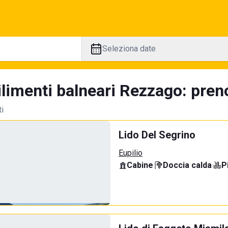
Seleziona date
limenti balneari Rezzago: preno
ti
Lido Del Segrino
Eupilio
Cabine
·
Doccia calda
·
P