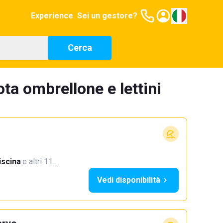
Experience
Sei un gestore?
Cerca
ta ombrellone e lettini
iscina
·
e altri 11…
Vedi disponibilità