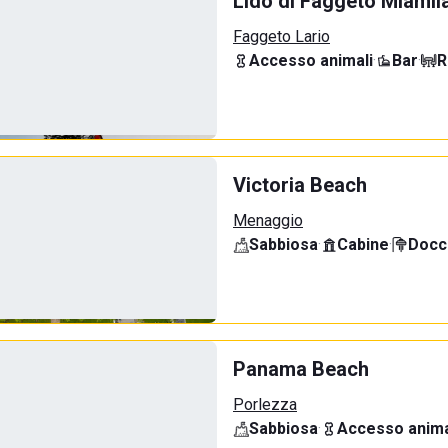
Lido di Faggeto Miamil
Faggeto Lario
Accesso animali
·
Bar
·
R
Victoria Beach
Menaggio
Sabbiosa
·
Cabine
·
Docci
Panama Beach
Porlezza
Sabbiosa
·
Accesso anima