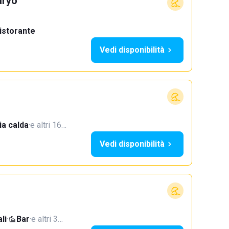
aryo
istorante
Vedi disponibilità
a calda
·
e altri 16…
Vedi disponibilità
li
·
Bar
·
e altri 3…