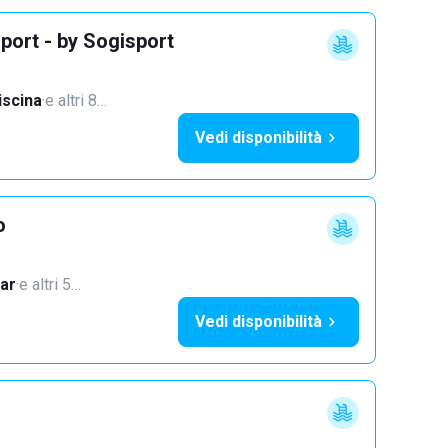
port - by Sogisport
iscina
·
e altri 8…
Vedi disponibilità
o
ar
·
e altri 5…
Vedi disponibilità