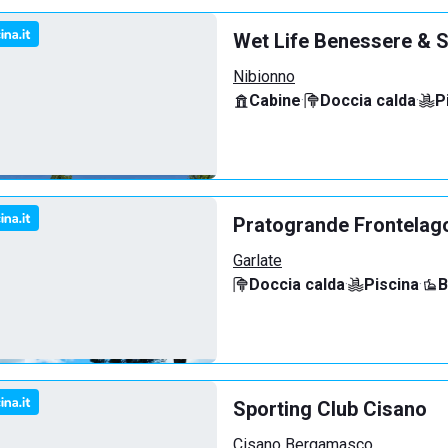
Wet Life Benessere & S
Nibionno
Cabine
·
Doccia calda
·
P
Pratogrande Frontelag
Garlate
Doccia calda
·
Piscina
·
B
Sporting Club Cisano
Cisano Bergamasco