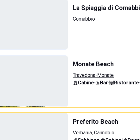
La Spiaggia di Comabb
Comabbio
Monate Beach
Travedona-Monate
Cabine
·
Bar
·
Ristorante
·
Preferito Beach
Verbania, Cannobio