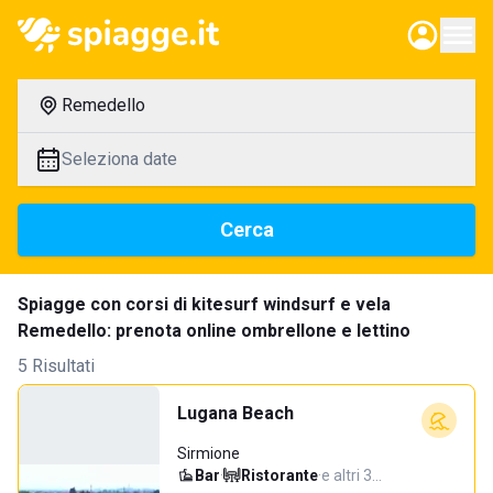
Remedello
Seleziona date
Cerca
Spiagge con corsi di kitesurf windsurf e vela
Remedello: prenota online ombrellone e lettino
5 Risultati
Lugana Beach
Sirmione
Bar
·
Ristorante
·
e altri 3…