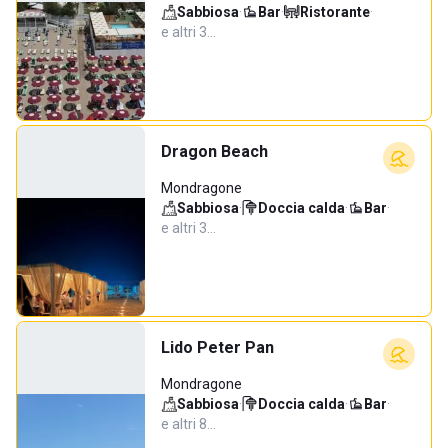
Sabbiosa
·
Bar
·
Ristorante
·
e altri 3…
Dragon Beach
Mondragone
Sabbiosa
·
Doccia calda
·
Bar
·
e altri 3…
Lido Peter Pan
Mondragone
Sabbiosa
·
Doccia calda
·
Bar
·
e altri 8…