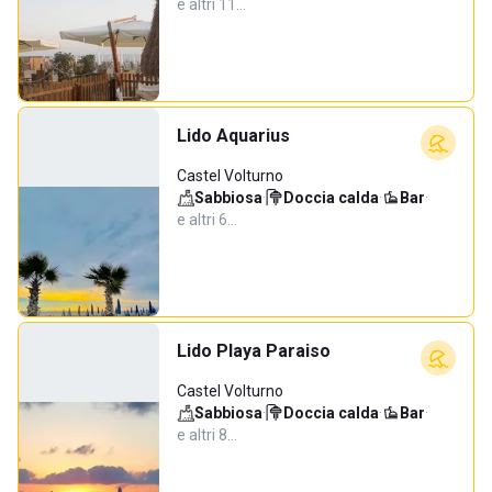
e altri 11…
Lido Aquarius
Castel Volturno
Sabbiosa
·
Doccia calda
·
Bar
·
e altri 6…
Lido Playa Paraiso
Castel Volturno
Sabbiosa
·
Doccia calda
·
Bar
·
e altri 8…