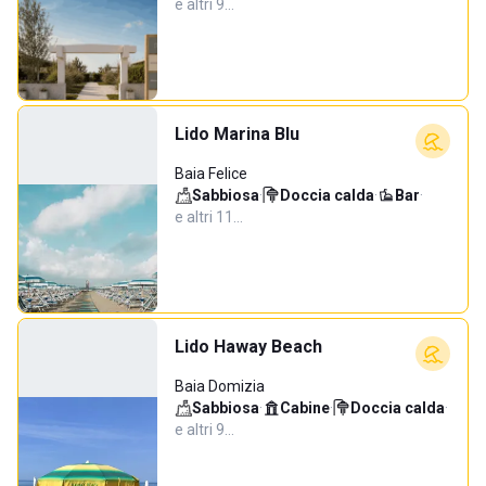
e altri 9…
Lido Marina Blu
Baia Felice
Sabbiosa
·
Doccia calda
·
Bar
·
e altri 11…
Lido Haway Beach
Baia Domizia
Sabbiosa
·
Cabine
·
Doccia calda
·
e altri 9…