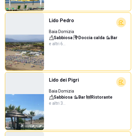
Lido Pedro
Baia Domizia
Sabbiosa
·
Doccia calda
·
Bar
·
e altri 6…
Lido dei Pigri
Baia Domizia
Sabbiosa
·
Bar
·
Ristorante
·
e altri 3…