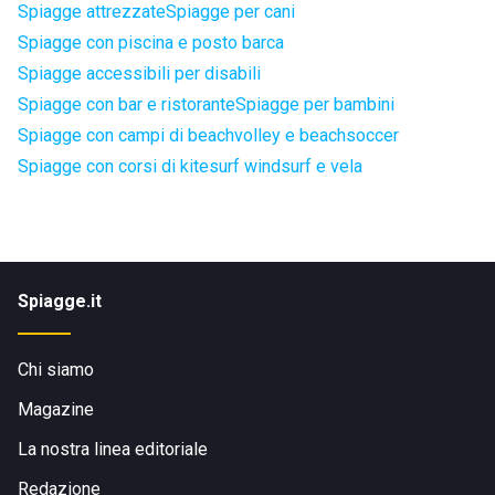
Spiagge attrezzate
Spiagge per cani
Spiagge con piscina e posto barca
Spiagge accessibili per disabili
Spiagge con bar e ristorante
Spiagge per bambini
Spiagge con campi di beachvolley e beachsoccer
Spiagge con corsi di kitesurf windsurf e vela
Spiagge.it
Chi siamo
Magazine
La nostra linea editoriale
Redazione