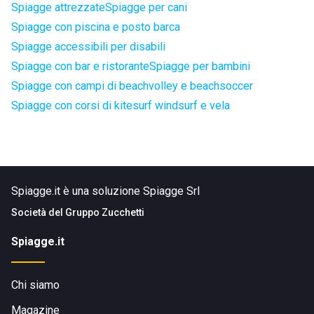
Spiagge attrezzate
Spiagge per cani
Spiagge con piscina e posto barca
Spiagge accessibili per disabili
Spiagge con bar e ristorante
Spiagge per bambini
Spiagge con campi di beachvolley e beachsoccer
Spiagge con corsi di kitesurf windsurf e vela
Spiagge.it è una soluzione Spiagge Srl
Società del
Gruppo Zucchetti
Spiagge.it
Chi siamo
Magazine