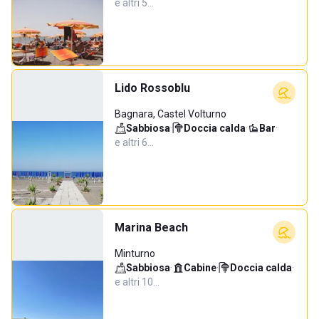
e altri 5…
Lido Rossoblu
Bagnara, Castel Volturno
Sabbiosa
·
Doccia calda
·
Bar
·
e altri 6…
Marina Beach
Minturno
Sabbiosa
·
Cabine
·
Doccia calda
·
e altri 10…