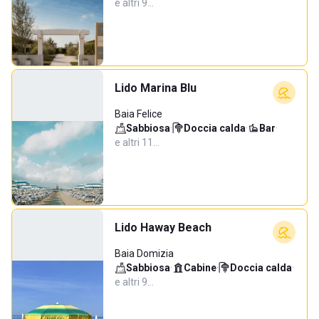
e altri 9…
Lido Marina Blu
Baia Felice
Sabbiosa
·
Doccia calda
·
Bar
·
e altri 11…
Lido Haway Beach
Baia Domizia
Sabbiosa
·
Cabine
·
Doccia calda
·
e altri 9…