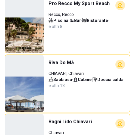
Pro Recco My Sport Beach
Recco, Recco
Piscina
·
Bar
·
Ristorante
·
e altri 8…
Rîva Do Mâ
CHIAVARI, Chiavari
Sabbiosa
·
Cabine
·
Doccia calda
·
e altri 13…
Bagni Lido Chiavari
Chiavari