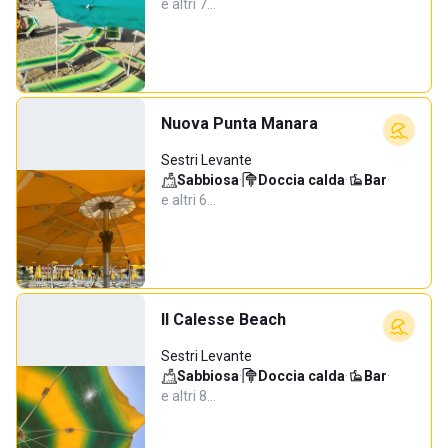
e altri 7…
Nuova Punta Manara
Sestri Levante
Sabbiosa
·
Doccia calda
·
Bar
·
e altri 6…
Il Calesse Beach
Sestri Levante
Sabbiosa
·
Doccia calda
·
Bar
·
e altri 8…