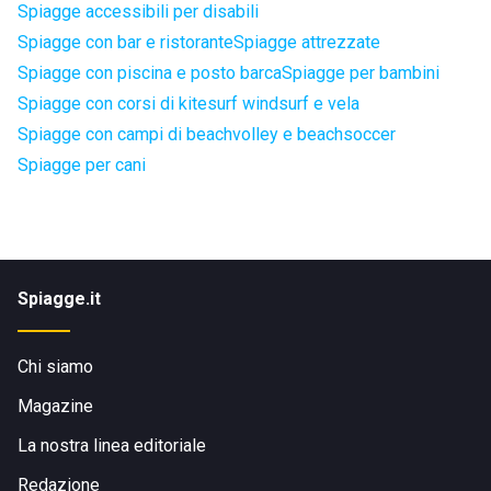
Spiagge accessibili per disabili
Spiagge con bar e ristorante
Spiagge attrezzate
Spiagge con piscina e posto barca
Spiagge per bambini
Spiagge con corsi di kitesurf windsurf e vela
Spiagge con campi di beachvolley e beachsoccer
Spiagge per cani
Spiagge.it
Chi siamo
Magazine
La nostra linea editoriale
Redazione