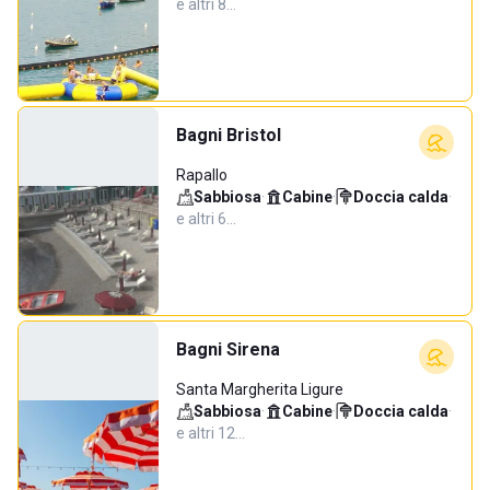
e altri 8…
Bagni Bristol
Rapallo
Sabbiosa
·
Cabine
·
Doccia calda
·
e altri 6…
Bagni Sirena
Santa Margherita Ligure
Sabbiosa
·
Cabine
·
Doccia calda
·
e altri 12…