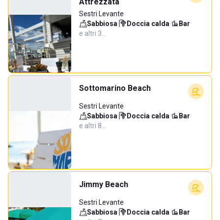
Attrezzata
Sestri Levante
Sabbiosa
·
Doccia calda
·
Bar
·
e altri 3…
Sottomarino Beach
Sestri Levante
Sabbiosa
·
Doccia calda
·
Bar
·
e altri 8…
Jimmy Beach
Sestri Levante
Sabbiosa
·
Doccia calda
·
Bar
·