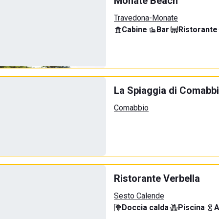
Monate Beach
Travedona-Monate
Cabine
·
Bar
·
Ristorante
·
La Spiaggia di Comabb
Comabbio
Ristorante Verbella
Sesto Calende
Doccia calda
·
Piscina
·
A