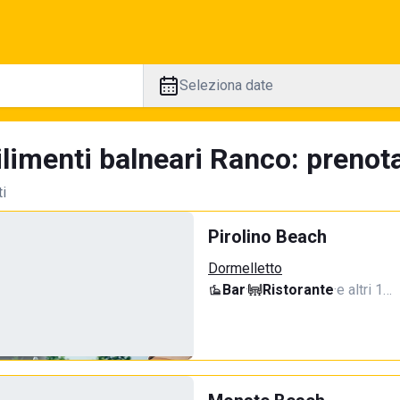
Seleziona date
limenti balneari Ranco: prenota
ti
Pirolino Beach
Dormelletto
Bar
·
Ristorante
·
e altri 1…