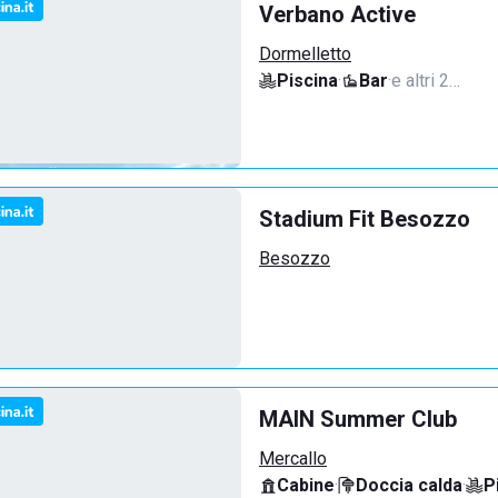
Verbano Active
Dormelletto
Piscina
·
Bar
·
e altri 2…
Stadium Fit Besozzo
Besozzo
MAIN Summer Club
Mercallo
Cabine
·
Doccia calda
·
P