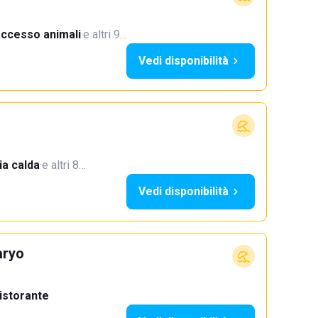
ccesso animali
·
e altri 9…
Vedi disponibilità
a calda
·
e altri 8…
Vedi disponibilità
aryo
istorante