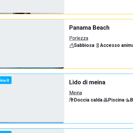
Panama Beach
Porlezza
Sabbiosa
·
Accesso anima
Lido di meina
Meina
Doccia calda
·
Piscina
·
B