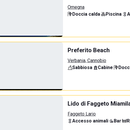
Omegna
Doccia calda
·
Piscina
·
A
Preferito Beach
Verbania, Cannobio
Sabbiosa
·
Cabine
·
Docci
Lido di Faggeto Miamil
Faggeto Lario
Accesso animali
·
Bar
·
R