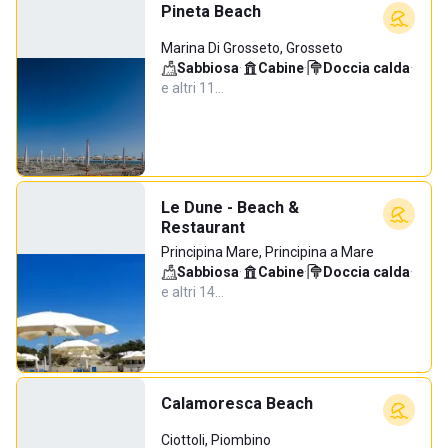
Pineta Beach
Marina Di Grosseto, Grosseto
Sabbiosa
·
Cabine
·
Doccia calda
·
e altri 11…
Le Dune - Beach &
Restaurant
Principina Mare, Principina a Mare
Sabbiosa
·
Cabine
·
Doccia calda
·
e altri 14…
Calamoresca Beach
Ciottoli, Piombino