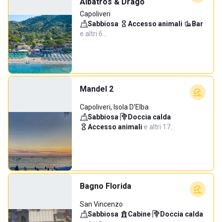
Albatros & Drago
Capoliveri
Sabbiosa
·
Accesso animali
·
Bar
·
e altri 6…
Mandel 2
Capoliveri, Isola D'Elba
Sabbiosa
·
Doccia calda
·
Accesso animali
·
e altri 17…
Bagno Florida
San Vincenzo
Sabbiosa
·
Cabine
·
Doccia calda
·