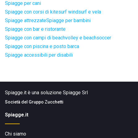
Spiagge per cani
Spiagge con corsi di kitesurf windsurf e vela
Spiagge attrezzate
Spiagge per bambini
Spiagge con bar e ristorante
Spiagge con campi di beachvolley e beachsoccer
Spiagge con piscina e posto barca
Spiagge accessibili per disabili
Spiagge.it è una soluzione Spiagge Srl
Società del
Gruppo Zucchetti
Spiagge.it
Chi siamo