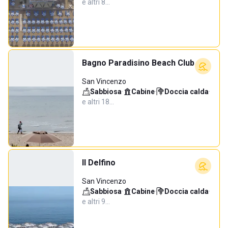
e altri 8…
Bagno Paradisino Beach Club
San Vincenzo
Sabbiosa
·
Cabine
·
Doccia calda
·
e altri 18…
Il Delfino
San Vincenzo
Sabbiosa
·
Cabine
·
Doccia calda
·
e altri 9…