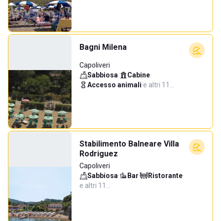
Bagni Milena
Capoliveri
Sabbiosa
·
Cabine
·
Accesso animali
·
e altri 11…
Stabilimento Balneare Villa
Rodriguez
Capoliveri
Sabbiosa
·
Bar
·
Ristorante
·
e altri 11…