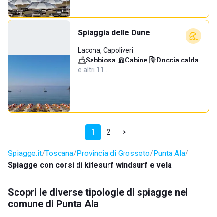
Spiaggia delle Dune
Lacona, Capoliveri
Sabbiosa
·
Cabine
·
Doccia calda
·
e altri 11…
1
2
>
Spiagge.it
Toscana
Provincia di Grosseto
Punta Ala
Spiagge con corsi di kitesurf windsurf e vela
Scopri le diverse tipologie di spiagge nel
comune di Punta Ala