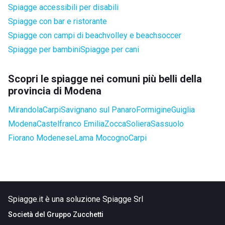
Spiagge accessibili per disabili
Spiagge con bar e ristorante
Spiagge con campi di beachvolley e beachsoccer
Spiagge per bambini
Spiagge per cani
Scopri le spiagge nei comuni più belli della
provincia di Modena
Mirandola
Carpi
Savignano sul Panaro
Formigine
Guiglia
Modena
Castelfranco Emilia
Zocca
Soliera
Sassuolo
Fiorano Modenese
Lama Mocogno
Carpi
Spiagge.it è una soluzione Spiagge Srl
Società del
Gruppo Zucchetti