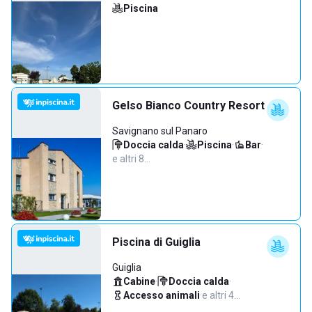
Piscina
Gelso Bianco Country Resort
Savignano sul Panaro
Doccia calda
·
Piscina
·
Bar
·
e altri 8…
Piscina di Guiglia
Guiglia
Cabine
·
Doccia calda
·
Accesso animali
·
e altri 4…