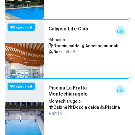
Calypso Life Club
Bibbiano
Doccia calda
·
Accesso animali
·
Bar
·
e altri 8…
Piscina La Fratta
Montechiarugolo
Montechiarugolo
Cabine
·
Doccia calda
·
Piscina
·
e altri 9…