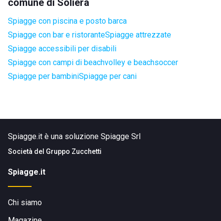
comune di Soliera
Spiagge con piscina e posto barca
Spiagge con bar e ristorante
Spiagge attrezzate
Spiagge accessibili per disabili
Spiagge con campi di beachvolley e beachsoccer
Spiagge per bambini
Spiagge per cani
Spiagge.it è una soluzione Spiagge Srl
Società del
Gruppo Zucchetti
Spiagge.it
Chi siamo
Magazine